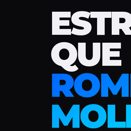
EST
QUE
ROM
MOL