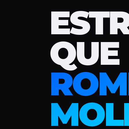
EST
QUE
ROM
MOL