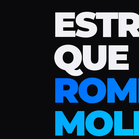
EST
QUE
ROM
MOL