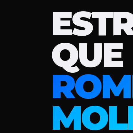
EST
QUE
ROM
MOL