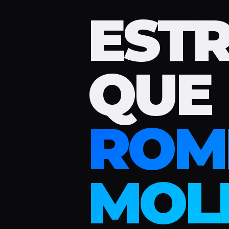
EST
QUE
ROM
MOL